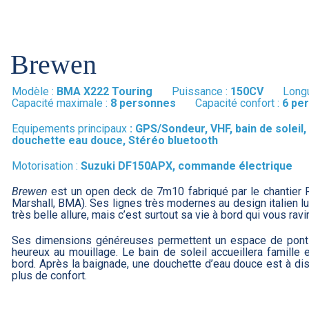
Brewen
Modèle :
BMA X222 Touring
Puissance :
150CV
Longu
Capacité maximale :
8 personnes
Capacité confort :
6 pe
Equipements principaux
:
GPS/Sondeur, VHF, bain de soleil,
douchette eau douce, Stéréo bluetooth
Motorisation :
Suzuki DF150APX, commande électrique
Brewen
est un open deck de 7m10 fabriqué par le chantier R
Marshall, BMA). Ses lignes très modernes au design italien l
très belle allure, mais c’est surtout sa vie à bord qui vous ravir
Ses dimensions généreuses permettent un espace de pont 
heureux au mouillage. Le bain de soleil accueillera famille
bord. Après la baignade, une douchette d’eau douce est à di
plus de confort.