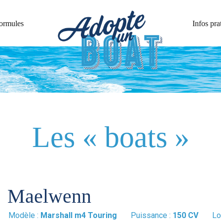
ormules
Infos pra
Les « boats »
Maelwenn
Modèle :
Marshall m4 Touring
Puissance :
150 CV
Lo