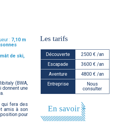
Les tarifs
eur :
7,10 m
rsonnes
Découverte
2500 € /an
 mât de ski,
Escapade
3600 € /an
Aventure
4800 € /an
ibitaly (BWA,
Entreprise
Nous
ui donnent une
consulter
a.
qui fera des
En savoir +
 et amis à son
sposition pour