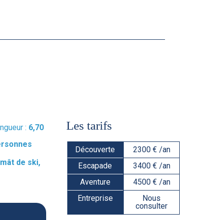
Les tarifs
ngueur :
6,70
ersonnes
Découverte
2300 € /an
 mât de ski,
Escapade
3400 € /an
Aventure
4500 € /an
Entreprise
Nous
consulter