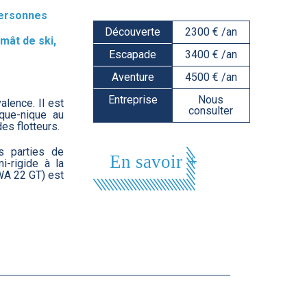
ersonnes
Découverte
2300 € /an
 mât de ski,
Escapade
3400 € /an
Aventure
4500 € /an
Entreprise
Nous
alence. Il est
consulter
que-nique au
es flotteurs.
s parties de
En savoir +
i-rigide à la
BWA 22 GT) est